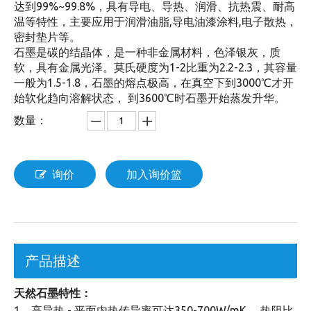
达到99%~99.8%，具有导电、导热、润滑、抗热震、耐高
温等特性，主要应用于润滑油脂,导电油漆涂料,电子散热，
密封垫片等。
石墨是碳的结晶体，是一种非金属材料，色泽银灰，质
软，具有金属光泽。莫氏硬度为1-2比重为2.2-2.3，其容量
一般为1.5-1.8，石墨的熔点极高，在真空下到3000℃才开
始软化趋向溶解状态， 到3600℃时石墨开始蒸发升华。
数量：
询价
加入询价篮
产品描述
天然石墨特性：
1、高导热 - 平面内热传导率可达350-700W/mK ，热阻比