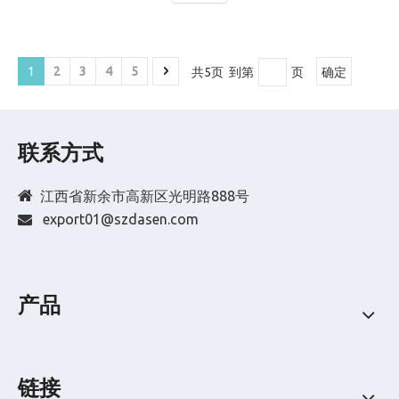
排，我们首先游览了原生态瀑布群【古东瀑布】，全国唯一
由地下涌泉形成的多级串连瀑布，区内有八瀑九潭、可尽享
天然氧吧。公司小伙伴们换上草鞋、戴上安全帽，走瀑戏
浪，体验了一把儿时的乐趣。 央视著名广告《康美之恋》主
1
2
3
4
5
共5页 到第
页
确定
要采景地【世外桃源】景色，大家亲身体验《桃花源记》中
“小桥、流水、人家”的纯自然意境；宛若陶渊明笔下“芳草鲜
美落英缤纷，有良田美
联系方式

江西省新余市高新区光明路888号
export01@szdasen.com

产品
链接