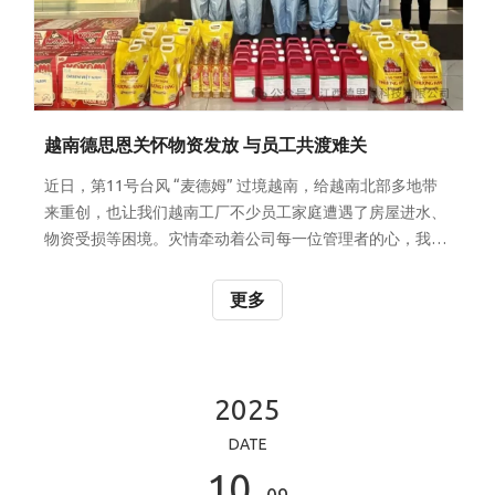
越南德思恩关怀物资发放 与员工共渡难关
近日，第11号台风 “麦德姆” 过境越南，给越南北部多地带
来重创，也让我们越南工厂不少员工家庭遭遇了房屋进水、
物资受损等困境。灾情牵动着公司每一位管理者的心，我们
始终牵挂着每一位员工的安危与生活冷暖。 灾难无情，企业
有爱。为帮助大家缓解灾后生活压力，公司第一时间统计受
更多
灾情况，紧急采购了米面粮油、方便食品、清洗剂等急需生
活物资，现已全部筹备就绪。已有序发放至受灾员工手中，
愿这份物资能为大家带去实际帮助，也送去公司的牵挂与支
持。 从中国到越南，我们因工作相聚，更因共情成为一家
2025
人。公司深知，员工是企业最宝贵的财富，你们的安心与舒
DATE
心，是企业稳步前行的底气。后续我们也将持续关注大家的
10
需求，若有任何困难，