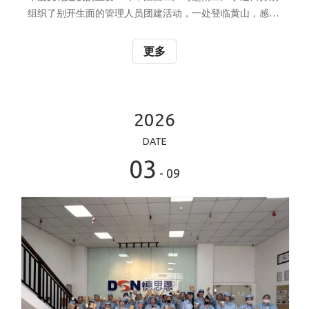
组织了别开生面的管理人员团建活动，一处登临黄山，感
受”五岳归来不看山"的壮丽; 一处畅游下龙湾，领略”海上桂
林”的诗意奇景; 两厂同频、双线并行，一次属于"我们”的春
更多
日之约，在山水间徐徐展开。 PART 1登黄山，炼团队之志
江西工厂管理团队一行迎着晨曦踏上登山道，缆车到半山，
真正的考验才开始。陡峭处，体力好的同事主动接过女同事
的背包；前方一声“小心石阶”，后方一字一句传下去。有个
2026
别同事膝盖有伤，大家劝他就地休息一会，他摆摆手：“团
DATE
建就是要一起走，你们等我一下，马上跟上“。 迎客松前，
03
定格奋
- 09