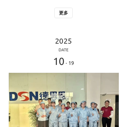
始，签到处就充满了热闹的氛围。伙伴们陆续到场，在签到
墙前留下自己的名字，带着笑容与同事们并肩合影。一张张
更多
照片，一个个熟悉的名字渐渐汇聚成星河——这不仅是抵达
的证明，更是对一年辛勤付出的郑重标记。欢声笑语中，一
张张合影定格了此刻的喜悦与期待，也拉开了年度盛宴的序
幕。 盛典在庄严而热烈的气氛中正式开始。公司总经理付总
2025
登台致辞，向全体同仁致以最诚挚的感谢与新年的美好祝
DATE
福。“2025年，是充满挑战的一年，也是我们凝心聚力、逆
10
势而上的一年。”付总深情
- 19