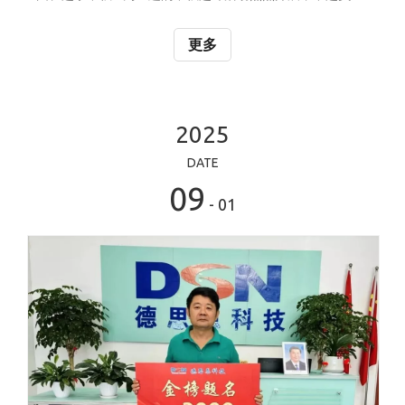
齐聚一堂，在轻松愉快的氛围中共同感受中华传统文化的魅
力，也加深了彼此的理解与情谊。 活动在轻松活泼的节奏中
更多
拉开帷幕。“手口不一”、“一心二用”“趣味接力”等小游戏迅
速点燃现场气氛。中越员工混合组队，默契配合，笑声与掌
声此起彼伏。在互动中，语言不再是障碍，微笑与协作成为
最好的沟通方式。 活动中的各项游戏优胜者，均获得了精心
2025
准备的惊喜礼品。每一份礼物不仅是对员工积极参与的鼓
DATE
励，也寄托着公司对两地团队并肩前行、共庆佳节的美好心
09
意。喜悦在掌声中传
- 01