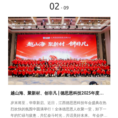
02
开，温暖的笑容在脸
- 09
越山海、聚新材、创非凡 | 德思恩科技2025年度表彰暨年会盛典璀璨落幕
岁末将至，华章新启。近日，江西德思恩科技年会盛典在热
烈欢快的氛围中圆满举行！全体德思恩人欢聚一堂，卸下一
年的忙碌与疲惫，共忆奋斗时光，共话美好未来。 年会伊