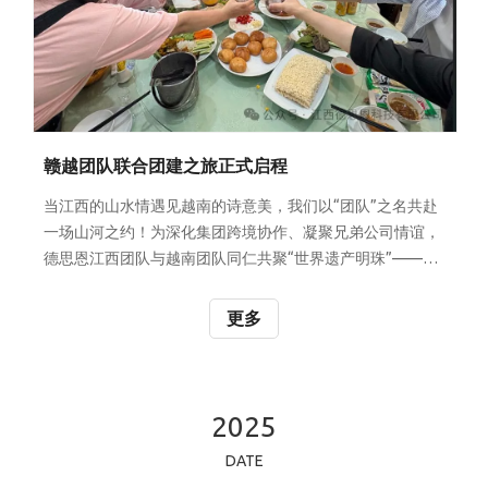
赣越团队联合团建之旅正式启程
当江西的山水情遇见越南的诗意美，我们以“团队”之名共赴
一场山河之约！为深化集团跨境协作、凝聚兄弟公司情谊，
德思恩江西团队与越南团队同仁共聚“世界遗产明珠”——越
南宁平，开启了精彩的团建之旅！宁平位于越南红河三角洲
地区，地处越南北部的最南端门户，介于红河和马河之间；
更多
被誉为 “陆地下龙湾”，以其雄伟的喀斯特石灰岩山脉、洞穴
内奇特的岩石形态以及两旁金黄稻田的壮丽景色吸引着众多
游客。游客可以乘船游览，穿梭于山水之间，欣赏大自然的
鬼斧神工。公司团队成员们泛舟宁平三谷碧洞，在喀斯特奇
2025
峰间挥桨破浪，你追我赶；木桨入水，激起晶莹的水花，清
DATE
脆的声响在山谷间回荡。团队成员们两两一组，默契配合，