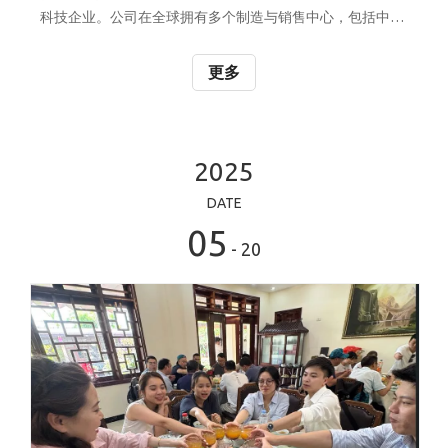
科技企业。公司在全球拥有多个制造与销售中心，包括中国
东莞、苏州、江西、越南，以及深圳、美国、韩国的办事处
或代理商网络。2022年，德思恩在东莞成立高端热固性碳纤
更多
维与玻纤预浸料生产基地，致力于为3C电子、医疗、汽车等
行业提供高精度、高一致性的预浸料产品。 核心优势：无尘
室生产环境：采用30万级无尘室管理，配备封闭式纱架、定
制展纱系统和X射线在线测厚仪，确保产品洁净度与均匀
2025
性。 树脂研发能力：拥有自主树脂研发中心，可提供常规树
DATE
脂及定制化特种树脂配方。 全流程工艺开发：从树脂合成、
05
预浸料生产
- 20