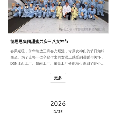
德思恩集团甜蜜共庆三八女神节
春风送暖，芳华绽放三月春光烂漫，专属女神们的节日如约
而至。为了让每一位辛勤付出的女员工感受到温暖与关怀，
DSN江西工厂、越南工厂、东莞工厂分别精心策划了暖心小
活动，并准备了诚意满满的节日礼物。以礼为贺，以伴为
暖，与全体女员工们共赴春日之约，共庆专属佳节。 PART
更多
01甜品在手 甜蜜在心江西工厂的活动室里弥漫着香甜的气
息，一场温馨的下午茶会正在进行。公司特别准备了精致的
小蛋糕甜品和实用的福利品；每一口蛋糕都是对DSN女神们
辛勤付出的甜蜜犒赏。 平日里在产线上专注忙碌的她们，此
2026
刻暂时放下手头的工作，围坐在一起，一边品尝着松软的蛋
DATE
糕，一边聊着生活与工作中的趣事。香甜的味道在舌尖化