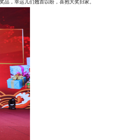
个奖品，幸运儿们翘首以盼，喜抱大奖归家。