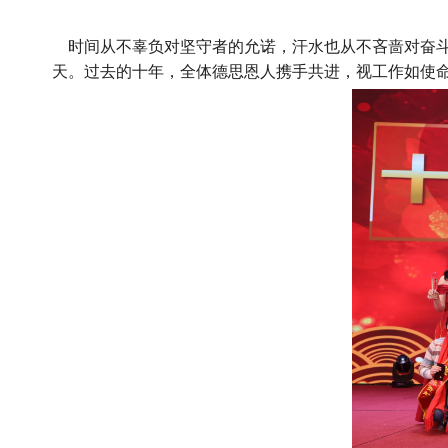
时间从不辜负对坚守者的允诺，汗水也从不吝啬对奋斗
天。过去的十年，全体德思恩人携手共进，视工作如使