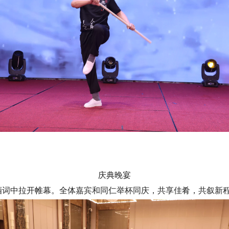
庆典晚宴
词中拉开帷幕。全体嘉宾和同仁举杯同庆，共享佳肴，共叙新