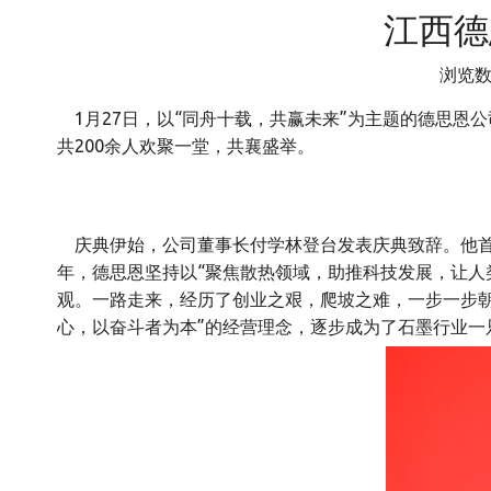
江西德
浏览
["wechat","weibo","qzone","douban","email"]
1月27日，以“同舟十载，共赢未来”为主题的德思恩
共200余人欢聚一堂，共襄盛举。
庆典伊始，公司董事长付学林登台发表庆典致辞。他首
年，德思恩坚持以“聚焦散热领域，助推科技发展，让人
观。一路走来，经历了创业之艰，爬坡之难，一步一步朝
心，以奋斗者为本”的经营理念，逐步成为了石墨行业