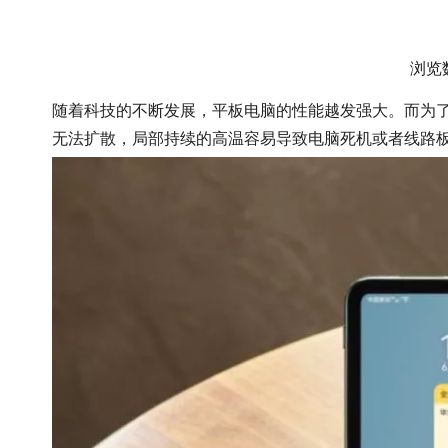
浏览
["wechat","weibo","qzone","douban","email"]
随着科技的不断发展，平板电脑的性能越发强大。而为
无法扩散，局部持续的高温容易导致电脑死机或者线路