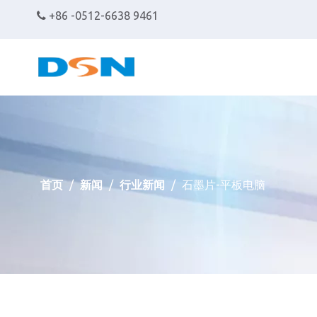
+86 -0512-6638 9461

首页
/
新闻
/
行业新闻
/
石墨片-平板电脑